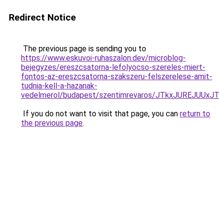
Redirect Notice
The previous page is sending you to
https://www.eskuvoi-ruhaszalon.dev/microblog-
bejegyzes/ereszcsatorna-lefolyocso-szereles-miert-
fontos-az-ereszcsatorna-szakszeru-felszerelese-amit-
tudnia-kell-a-hazanak-
vedelmerol/budapest/szentimrevaros/JTkxJUREJU
If you do not want to visit that page, you can
return to
the previous page
.