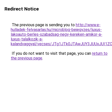
Redirect Notice
The previous page is sending you to
http://www.e-
hulladek-felvasarlas.hu/microblog-bejegyzes/luxus-
lakoauto-berles-szabadsag-negy-kereken-amikor-a-
luxus-talalkozik-a-
kalandvaggyal/vecses/JTg1JTk0JTAwJUY3JUUxJU
If you do not want to visit that page, you can
return to
the previous page
.